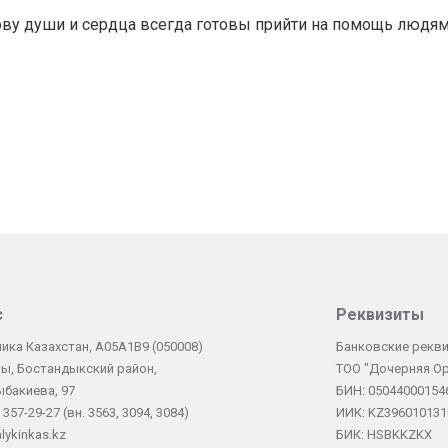
ову души и сердца всегда готовы прийти на помощь людям
с
Реквизиты
ика Казахстан, А05А1В9 (050008)
Банковские рекви
ты, Бостандыкский район,
ТОО "Дочерняя Ор
ыбакиева, 97
БИН: 05044000154
 357-29-27 (вн. 3563, 3094, 3084)
ИИК: KZ396010131
lykinkas.kz
БИК: HSBKKZKX