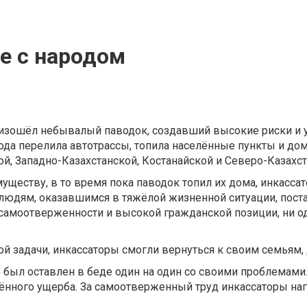
е с народом
роизошёл небывалый паводок, создавший высокие риски и 
да перелила автотрассы, топила населённые пункты и дом
й, Западно-Казахстанской, Костанайской и Северо-Казахст
уществу, в то время пока паводок топил их дома, инкасса
 людям, оказавшимся в тяжёлой жизненной ситуации, пост
 самоотверженности и высокой гражданской позиции, ни од
й задачи, инкассаторы смогли вернуться к своим семьям,
е был оставлен в беде один на один со своими проблемам
сённого ущерба. За самоотверженный труд инкассаторы н