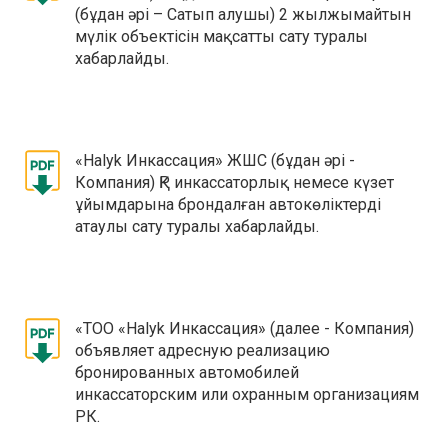
(бұдан әрі – Сатып алушы) 2 жылжымайтын
мүлік объектісін мақсатты сату туралы
хабарлайды.
«Halyk Инкассация» ЖШС (бұдан әрі -
Компания) ҚР инкассаторлық немесе күзет
ұйымдарына брондалған автокөліктерді
атаулы сату туралы хабарлайды.
«ТОО «Halyk Инкассация» (далее - Компания)
объявляет адресную реализацию
бронированных автомобилей
инкассаторским или охранным организациям
РК.