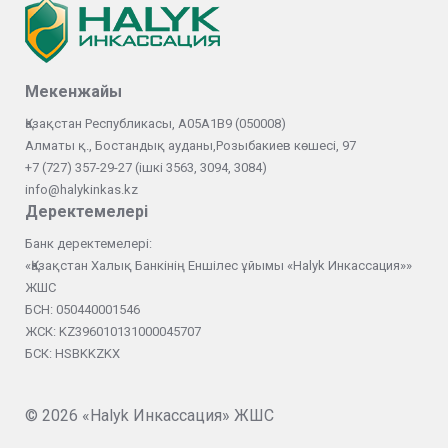
Мекенжайы
Қазақстан Республикасы, А05А1В9 (050008)
Алматы қ., Бостандық ауданы,Розыбакиев көшесі, 97
+7 (727) 357-29-27 (ішкі 3563, 3094, 3084)
info@halykinkas.kz
Деректемелері
Банк деректемелері:
«Қазақстан Халық Банкінің Еншілес ұйымы «Halyk Инкассация»»
ЖШС
БСН: 050440001546
ЖСК: KZ396010131000045707
БСК: HSBKKZKX
© 2026
«Halyk Инкассация» ЖШС