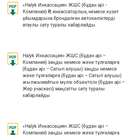
«Halyk Инкассация» ЖШС (бұдан әрі -
Компания) ҚР инкассаторлық немесе күзет
ұйымдарына брондалған автокөліктерді
атаулы сату туралы хабарлайды.
Halyk Инкассация» ЖШС (бұдан әрі –
Компания) заңды немесе жеке тұлғаларға
(бұдан әрі – Сатып алушы) заңды немесе
жеке тұлғаларға (бұдан әрі – Сатып алушы)
жылжымайтын мүлік объектісін (бұдан әрі –
Жер учаскесі) мақсатты сату туралы
хабарлайды.
«Halyk Инкассация» ЖШС (бұдан әрі –
Компания) заңды немесе жеке тұлғаларға